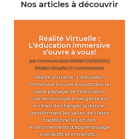
Nos articles à découvrir
Réalité Virtuelle :
L’éducation immersive
s’ouvre à vous!
par
Communication IMPAKT
|
14/12/2023
|
Réalité Virtuelle
| 0 Commentaires
Réalité Virtuelle : L'éducation
immersive s'ouvre à vous!Dans le
vaste paysage de l'éducation,
une technologie émergente est
en train de changer la donne,
transformant les salles de classe
traditionnelles en des
environnements d'apprentissage
interactifs et immersifs....